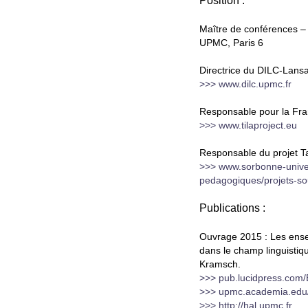
Position :
Maître de conférences – 
UPMC, Paris 6
Directrice du DILC-Lansa
>>>
www.dilc.upmc.fr
Responsable pour la Fran
>>>
www.tilaproject.eu
Responsable du projet Ta
>>>
www.sorbonne-univers
pedagogiques/projets-so
Publications :
Ouvrage 2015 : Les ense
dans le champ linguistiq
Kramsch.
>>>
pub.lucidpress.com/
>>>
upmc.academia.edu/
>>>
http://hal.upmc.fr