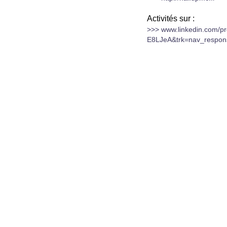
Activités sur :
>>>
www.linkedin.com/
E8LJeA&trk=nav_respons