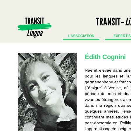
L’ASSOCIATION
EXPERTIS
Édith Cognini
Née et élevée dans une p
pour les langues et l'a
germanophone et franco
j’“émigre” à Venise, où 
période de mes études 
vivantes étrangères alor
dans ma région que se d
quelques années, j'ensei
continuant mes études à
post-doctorale en "Politi
l'apprentissage/enseignem