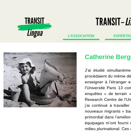
L’ASSOCIATION
EXPERTIS
Catherine Berg
J’ai étudié simultanéme
procédaient du même dési
enseigner à l’étranger e
l’Université Paris 13 c
enquêtes « de terrain »
Research Centre de l’Unv
j’ai continué à travaill
nouveaux migrants « basé
primordial dans l’amélio
équipages m’ont fourni u
milieu plurinational. Ce