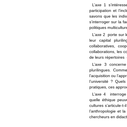
L’axe 1 s’intéress
participation et l’i
savons que les indiv
s’interroger sur la 
politiques multicultur
L’axe 2 porte sur le
leur capital pluril
collaboratives, coo
collaborations, les c
de leurs répertoires o
L’axe 3 concerne 
plurilingues. Comm
l’acquisition ou l’ap
l’université ? Que
pratiques, ces approc
L’axe 4 interroge 
quelle éthique peuv
cultures s’articule-t
l’anthropologie et l
chercheurs en didacti