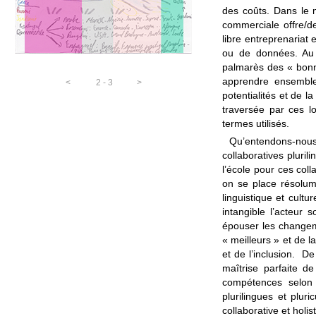
des coûts. Dans le 
commerciale offre/de
libre entreprenariat 
ou de données. Au n
palmarès des « bonn
apprendre ensemble
<
2 - 3
>
potentialités et de l
traversée par ces l
termes utilisés.
Qu’entendons-nou
collaboratives pluri
l’école pour ces coll
on se place résolume
linguistique et cult
intangible l’acteur 
épouser les changeme
« meilleurs » et de l
et de l’inclusion. D
maîtrise parfaite d
compétences selon
plurilingues et plur
collaborative et holis