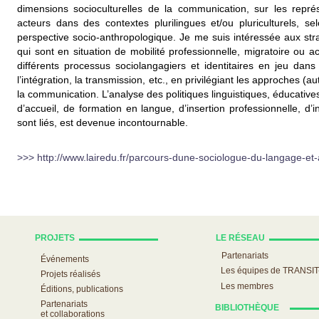
dimensions socioculturelles de la communication, sur les repré
acteurs dans des contextes plurilingues et/ou pluriculturels, s
perspective socio-anthropologique. Je me suis intéressée aux str
qui sont en situation de mobilité professionnelle, migratoire ou a
différents processus sociolangagiers et identitaires en jeu dans la
l’intégration, la transmission, etc., en privilégiant les approches (
la communication. L’analyse des politiques linguistiques, éducatives 
d’accueil, de formation en langue, d’insertion professionnelle, d’in
sont liés, est devenue incontournable.
>>> http://www.lairedu.fr/parcours-dune-sociologue-du-langage-e
PROJETS
LE RÉSEAU
Partenariats
Événements
Les équipes de TRANSIT
Projets réalisés
Les membres
Éditions, publications
Partenariats
BIBLIOTHÈQUE
et collaborations